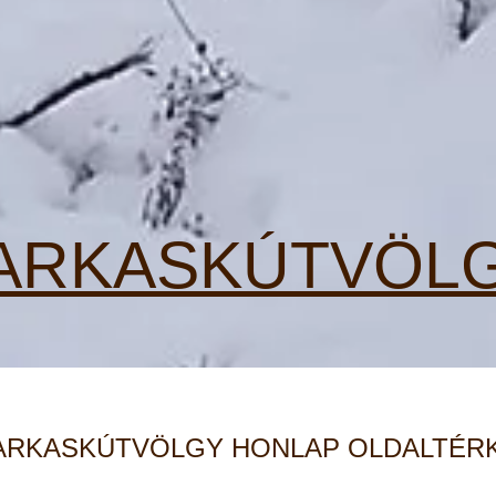
ARKASKÚTVÖL
ARKASKÚTVÖLGY HONLAP OLDALTÉR