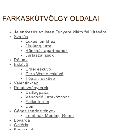
FARKASKÚTVÖLGY OLDALAI
Jelentkezés az Isten Tenyere kilátó felújítására
Szállás
Luxus lombház
Jin-jang jurta
Rönkház apartmanok
Jurtaszállások
Rólunk
Esküvő
Erdei esküvő
Zero Waste esküvő
Tóparti esküvő
Valentin-nap
Rendezvényterek
Csillagpajta
Vándorló jurtaközpont
Falka terem
Dóm
Céges rendezvények
Lombház Meeting Room
Lovarda
Galéria
Kapcsolat