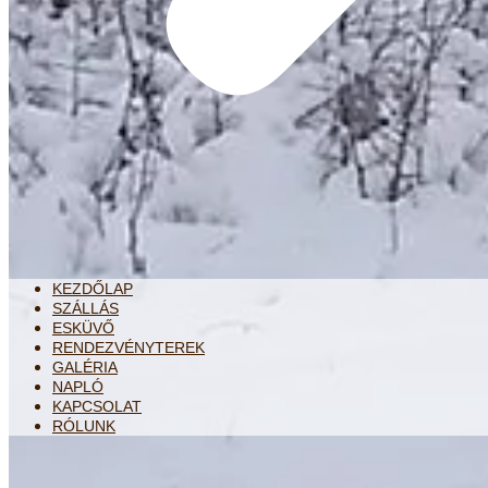
KEZDŐLAP
SZÁLLÁS
ESKÜVŐ
RENDEZVÉNYTEREK
GALÉRIA
NAPLÓ
KAPCSOLAT
RÓLUNK