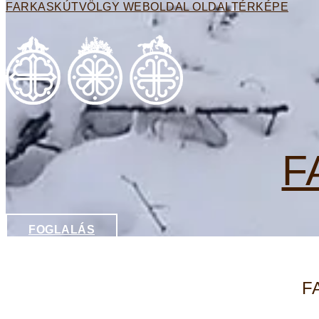
FARKASKÚTVÖLGY WEBOLDAL OLDALTÉRKÉPE
F
FOGLALÁS
F