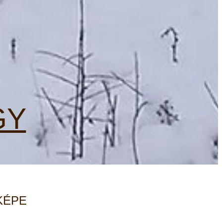
GY
KÉPE