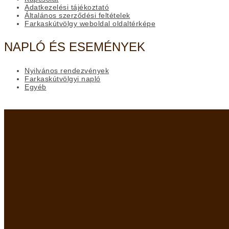
Adatkezelési tájékoztató
Általános szerződési feltételek
Farkaskútvölgy weboldal oldaltérképe
NAPLÓ ÉS ESEMÉNYEK
Nyilvános rendezvények
Farkaskútvölgyi napló
Egyéb