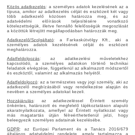
Közös adatkezelés
:
a személyes adatok kezelésének az a
típusa, amikor az adatkezelés célját és eszközeit két vagy
több adatkezelő közösen határozza meg, és az
adatvédelmi előírások teljesítésére vonatkozó
kötelezettségük, illetve fennálló felelősségük megoszlását
a közöttük létrejött megállapodásban határozzák meg.
Adatkezelő/Szolgáltató
:
a Farkaskútvölgy Kft., aki a
személyes adatok kezelésének célját és eszközeit
meghatározza.
Adatfeldolgozás
:
az adatkezelési műveletekhez
kapcsolódó, a személyes adatokon történő technikai
feladatok elvégzése, függetlenül az alkalmazott módszertől
és eszköztől, valamint az alkalmazás helyétől.
Adatfeldolgozó
:
az a természetes vagy jogi személy, aki az
adatkezelő megbízásából vagy rendelkezése alapján és
nevében a személyes adatokat kezeli.
Hozzájárulás
:
az adatkezeléssel Érintett személy
önkéntes, határozott és megfelelő tájékoztatáson alapuló
akaratnyilatkozata, amellyel az Érintett nyilatkozat vagy
más magatartás útján félreérthetetlenül jelzi, hogy
beleegyezik személyes adatainak kezelésébe.
GDPR
:
az Európai Parlament és a Tanács 2016/679
általános adatvédelmi rendelete, amely tartalmazza a