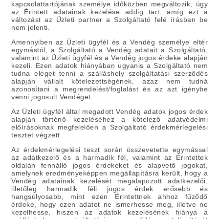
kapcsolattartójának személye időközben megváltozik, úgy
az Érintett adatainak kezelése addig tart, amíg ezt a
változást az Üzleti partner a Szolgáltató felé írásban be
nem jelenti.
Amennyiben az Üzleti ügyfél és a Vendég személye eltér
egymástól, a Szolgáltató a Vendég adatait a Szolgáltató,
valamint az Üzleti ügyfél és a Vendég jogos érdeke alapján
kezeli. Ezen adatok hiányában ugyanis a Szolgáltató nem
tudna eleget tenni a szálláshely szolgáltatási szerződés
alapján vállalt kötelezettségének, azaz nem tudná
azonosítani a megrendelést/foglalást és az azt igénybe
venni jogosult Vendéget.
Az Üzleti ügyfél által megadott Vendég adatok jogos érdek
alapján történő kezeléséhez a kötelező adatvédelmi
előírásoknak megfelelően a Szolgáltató érdekmérlegelési
tesztet végzett.
Az érdekmérlegelési teszt során összevetette egymással
az adatkezelő és a harmadik fél, valamint az Érintettek
oldalán fennálló jogos érdekeket és alapvető jogokat,
amelynek eredményeképpen megállapításra került, hogy a
Vendég adatainak kezelését megalapozott adatkezelői,
illetőleg harmadik féli jogos érdek erősebb és
hangsúlyosabb, mint ezen Érintettnek ahhoz fűződő
érdeke, hogy ezen adatot ne ismerhesse meg, illetve ne
kezelhesse, hiszen az adatok kezelésének hiánya a