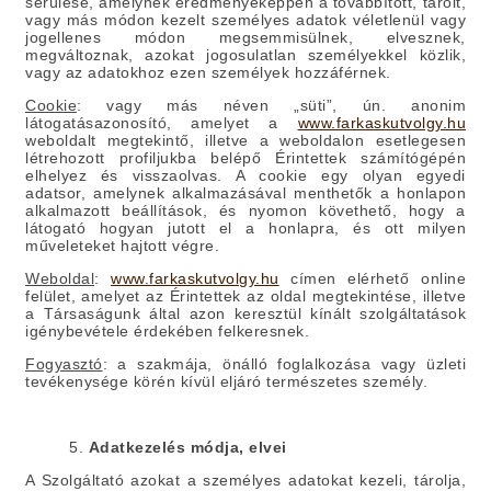
sérülése, amelynek eredményeképpen a továbbított, tárolt,
vagy más módon kezelt személyes adatok véletlenül vagy
jogellenes módon megsemmisülnek, elvesznek,
megváltoznak, azokat jogosulatlan személyekkel közlik,
vagy az adatokhoz ezen személyek hozzáférnek.
Cookie
:
vagy más néven „süti”, ún. anonim
látogatásazonosító, amelyet a
www.farkaskutvolgy.hu
weboldalt megtekintő, illetve a weboldalon esetlegesen
létrehozott profiljukba belépő Érintettek számítógépén
elhelyez és visszaolvas. A cookie egy olyan egyedi
adatsor, amelynek alkalmazásával menthetők a honlapon
alkalmazott beállítások, és nyomon követhető, hogy a
látogató hogyan jutott el a honlapra, és ott milyen
műveleteket hajtott végre.
Weboldal
:
www.farkaskutvolgy.hu
címen elérhető online
felület, amelyet az Érintettek az oldal megtekintése, illetve
a Társaságunk által azon keresztül kínált szolgáltatások
igénybevétele érdekében felkeresnek.
Fogyasztó
:
a szakmája, önálló foglalkozása vagy üzleti
tevékenysége körén kívül eljáró természetes személy.
5.
Adatkezelés módja, elvei
A Szolgáltató azokat a személyes adatokat kezeli, tárolja,