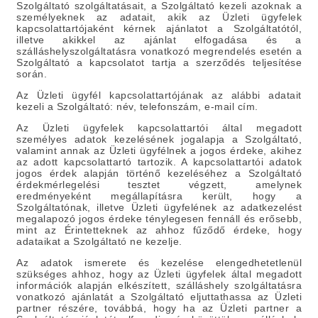
Szolgáltató szolgáltatásait, a Szolgáltató kezeli azoknak a
személyeknek az adatait, akik az Üzleti ügyfelek
kapcsolattartójaként kérnek ajánlatot a Szolgáltatótól,
illetve akikkel az ajánlat elfogadása és a
szálláshelyszolgáltatásra vonatkozó megrendelés esetén a
Szolgáltató a kapcsolatot tartja a szerződés teljesítése
során.
Az Üzleti ügyfél kapcsolattartójának az alábbi adatait
kezeli a Szolgáltató: név, telefonszám, e-mail cím.
Az Üzleti ügyfelek kapcsolattartói által megadott
személyes adatok kezelésének jogalapja a Szolgáltató,
valamint annak az Üzleti ügyfélnek a jogos érdeke, akihez
az adott kapcsolattartó tartozik. A kapcsolattartói adatok
jogos érdek alapján történő kezeléséhez a Szolgáltató
érdekmérlegelési tesztet végzett, amelynek
eredményeként megállapításra került, hogy a
Szolgáltatónak, illetve Üzleti ügyfelének az adatkezelést
megalapozó jogos érdeke ténylegesen fennáll és erősebb,
mint az Érintetteknek az ahhoz fűződő érdeke, hogy
adataikat a Szolgáltató ne kezelje.
Az adatok ismerete és kezelése elengedhetetlenül
szükséges ahhoz, hogy az Üzleti ügyfelek által megadott
információk alapján elkészített, szálláshely szolgáltatásra
vonatkozó ajánlatát a Szolgáltató eljuttathassa az Üzleti
partner részére, továbbá, hogy ha az Üzleti partner a