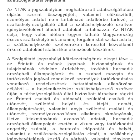
adatszolgáltatást teljesíteni.
Az NTAK a jogszabályban meghatározott adatszolgáltatási
eljárás szerint összegyűjtött, valamint előkészített,
személyes adatot nem tartalmazó adatkörbe tartozó, a
szálláshely-szolgáltató által a szálláshelykezelő szoftver
igénybevételével átadott adatokat tartalmazza. Az NTAK
célja, hogy valós időben legyen látható Magyarország
összes szálláshelyének anonim, forgalmi statisztikai adata,
a szálláshelykezelő szoftvereken keresztül közvetlenül
érkező adatokból statisztikai elemzések készülnek.
A Szolgáltató jogszabályi kötelezettségének eleget téve –
az Érintett és mások jogainak, biztonságának és
tulajdonának védelme érdekében, továbbá harmadik
országbeli állampolgárok és a szabad mozgás és
tartózkodás jogával rendelkező személyek tartózkodására
vonatkozó rendelkezések betartásának ellenőrzése
céljából – a bejelentkezéskor szálláshelykezelő szoftver
útján a tárhelyszolgáltató által biztosított tárhelyen rögzíti
az Érintett családi és utónevét, születési családi és
utónevét, születési helyét és idejét, nemét,
állampolgárságát, valamint anyja születési családi és
utónevét, személyazonosításra alkalmas okmányának,
illetve útiokmányának azonosító adatait, harmadik
országbeli állampolgár esetén a vízum vagy tartózkodási
engedély számát, a beutazás időpontját és helyét,
valamint a szálláshely-szolgáltatás címét, a szálláshely
igénybevételének kezdő és várható, valamint tényleges