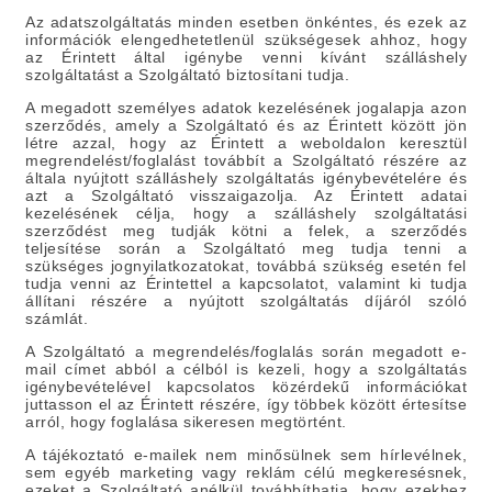
Az adatszolgáltatás minden esetben önkéntes, és ezek az
információk elengedhetetlenül szükségesek ahhoz, hogy
az Érintett által igénybe venni kívánt szálláshely
szolgáltatást a Szolgáltató biztosítani tudja.
A megadott személyes adatok kezelésének jogalapja azon
szerződés, amely a Szolgáltató és az Érintett között jön
létre azzal, hogy az Érintett a weboldalon keresztül
megrendelést/foglalást továbbít a Szolgáltató részére az
általa nyújtott szálláshely szolgáltatás igénybevételére és
azt a Szolgáltató visszaigazolja. Az Érintett adatai
kezelésének célja, hogy a szálláshely szolgáltatási
szerződést meg tudják kötni a felek, a szerződés
teljesítése során a Szolgáltató meg tudja tenni a
szükséges jognyilatkozatokat, továbbá szükség esetén fel
tudja venni az Érintettel a kapcsolatot, valamint ki tudja
állítani részére a nyújtott szolgáltatás díjáról szóló
számlát.
A Szolgáltató a megrendelés/foglalás során megadott e-
mail címet abból a célból is kezeli, hogy a szolgáltatás
igénybevételével kapcsolatos közérdekű információkat
juttasson el az Érintett részére, így többek között értesítse
arról, hogy foglalása sikeresen megtörtént.
A tájékoztató e-mailek nem minősülnek sem hírlevélnek,
sem egyéb marketing vagy reklám célú megkeresésnek,
ezeket a Szolgáltató anélkül továbbíthatja, hogy ezekhez