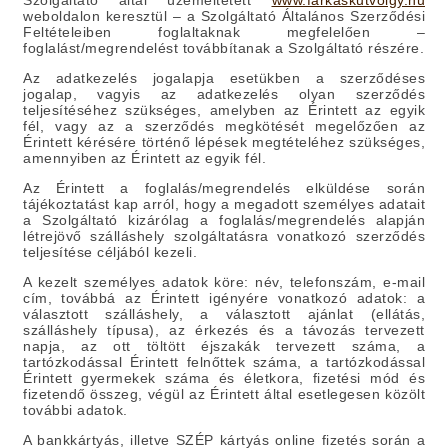
Szolgáltató által üzemeltetett
www.farkaskutvolgy.hu
weboldalon keresztül – a Szolgáltató Általános Szerződési
Feltételeiben foglaltaknak megfelelően –
foglalást/megrendelést továbbítanak a Szolgáltató részére.
Az adatkezelés jogalapja esetükben a szerződéses
jogalap, vagyis az adatkezelés olyan szerződés
teljesítéséhez szükséges, amelyben az Érintett az egyik
fél, vagy az a szerződés megkötését megelőzően az
Érintett kérésére történő lépések megtételéhez szükséges,
amennyiben az Érintett az egyik fél.
Az Érintett a foglalás/megrendelés elküldése során
tájékoztatást kap arról, hogy a megadott személyes adatait
a Szolgáltató kizárólag a foglalás/megrendelés alapján
létrejövő szálláshely szolgáltatásra vonatkozó szerződés
teljesítése céljából kezeli.
A kezelt személyes adatok köre:
név, telefonszám, e-mail
cím, továbbá az Érintett igényére vonatkozó adatok: a
választott szálláshely, a választott ajánlat (ellátás,
szálláshely típusa), az érkezés és a távozás tervezett
napja, az ott töltött éjszakák tervezett száma, a
tartózkodással Érintett felnőttek száma, a tartózkodással
Érintett gyermekek száma és életkora, fizetési mód és
fizetendő összeg, végül az Érintett által esetlegesen közölt
további adatok.
A bankkártyás, illetve SZÉP kártyás online fizetés során a