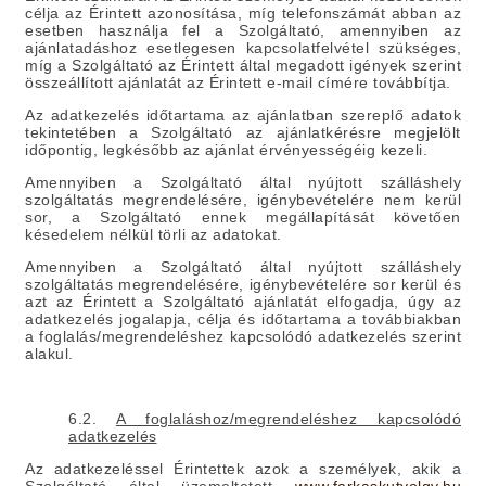
célja az Érintett azonosítása, míg telefonszámát abban az
esetben használja fel a Szolgáltató, amennyiben az
ajánlatadáshoz esetlegesen kapcsolatfelvétel szükséges,
míg a Szolgáltató az Érintett által megadott igények szerint
összeállított ajánlatát az Érintett e-mail címére továbbítja.
Az adatkezelés időtartama
az ajánlatban szereplő adatok
tekintetében a Szolgáltató az ajánlatkérésre megjelölt
időpontig, legkésőbb az ajánlat érvényességéig kezeli.
Amennyiben a Szolgáltató által nyújtott szálláshely
szolgáltatás megrendelésére, igénybevételére nem kerül
sor, a Szolgáltató ennek megállapítását követően
késedelem nélkül törli az adatokat.
Amennyiben a Szolgáltató által nyújtott szálláshely
szolgáltatás megrendelésére, igénybevételére sor kerül és
azt az Érintett a Szolgáltató ajánlatát elfogadja, úgy az
adatkezelés jogalapja, célja és időtartama a továbbiakban
a foglalás/megrendeléshez kapcsolódó adatkezelés szerint
alakul.
6.2.
A foglaláshoz/megrendeléshez kapcsolódó
adatkezelés
Az adatkezeléssel Érintettek azok a személyek, akik a