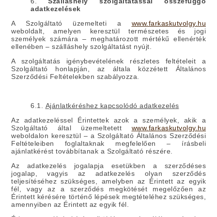
6.
Szálláshely szolgáltatással összefüggő
adatkezelések
A Szolgáltató üzemelteti a
www.farkaskutvolgy.hu
weboldalt, amelyen keresztül természetes és jogi
személyek számára – meghatározott mértékű ellenérték
ellenében – szálláshely szolgáltatást nyújt.
A szolgáltatás igénybevételének részletes feltételeit a
Szolgáltató honlapján, az általa közzétett Általános
Szerződési Feltételekben szabályozza.
6.1.
Ajánlatkéréshez kapcsolódó adatkezelés
Az adatkezeléssel Érintettek azok a személyek, akik a
Szolgáltató által üzemeltetett
www.farkaskutvolgy.hu
weboldalon keresztül – a Szolgáltató Általános Szerződési
Feltételeiben foglaltaknak megfelelően – írásbeli
ajánlatkérést továbbítanak a Szolgáltató részére.
Az adatkezelés jogalapja esetükben a szerződéses
jogalap, vagyis az adatkezelés olyan szerződés
teljesítéséhez szükséges, amelyben az Érintett az egyik
fél, vagy az a szerződés megkötését megelőzően az
Érintett kérésére történő lépések megtételéhez szükséges,
amennyiben az Érintett az egyik fél.