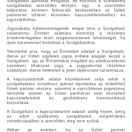
Szolgáltató ajánlatát elfogadja, és közöttük a szálláshely
szolgáltatási szerződés létrejön, úgy a szerződés
teljesítése körében felmerülő kérdésekben az Üzleti
partnerrel történő közvetlen kapcsolatfelvételhez és
egyeztetéshez.
Jogszabályi kötelezettségének eleget téve a Szolgáltató
valamennyi Érintett számára biztosítja a részletes
érdekmérlegelési teszt megismerésének lehetőségét, ha
ilyen kérelemmel fordulnak a Szolgáltatóhoz.
Tekintettel arra, hogy az Érintettek adatait a Szolgáltató,
illetve az Üzleti ügyfelek jogos érdeke alapján kezeli a
Szolgáltató, így az Érintetteket megilleti az adatkezeléssel
szembeni tiltakozás joga, a joggyakorlás részletes
szabályait, illetve feltételeit a jelen tájékoztató tartalmazza.
A kapcsolattartók adatai kezelésének célja tehát a
szolgáltatásra vonatkozó ajánlat eljuttatása az érdeklődő
Üzleti partner részére, valamint a szerződéses jogviszony
létrejötte esetén az Üzleti partnerrel való közvetlen
kapcsolatfelvétel és gördülékeny kommunikáció
biztosítása.
A Szolgáltató a kapcsolattartók adatait addig kezeli, amíg
az adott szálláshely szolgáltatási megrendelés
vonatkozásában a szerződés meg nem szűnik.
Abban az esetben, ha az Üzleti partner