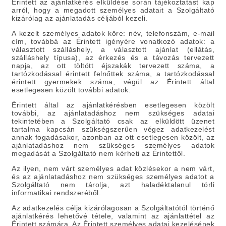
Érintett az ajánlatkérés elküldése során tájékoztatást kap
arról, hogy a megadott személyes adatait a Szolgáltató
kizárólag az ajánlatadás céljából kezeli.
A kezelt személyes adatok köre:
név, telefonszám, e-mail
cím, továbbá az Érintett igényére vonatkozó adatok: a
választott szálláshely, a választott ajánlat (ellátás,
szálláshely típusa), az érkezés és a távozás tervezett
napja, az ott töltött éjszakák tervezett száma, a
tartózkodással érintett felnőttek száma, a tartózkodással
érintett gyermekek száma, végül az Érintett által
esetlegesen közölt további adatok.
Érintett által az ajánlatkérésben esetlegesen közölt
további, az ajánlatadáshoz nem szükséges adatai
tekintetében a Szolgáltató csak az elküldött üzenet
tartalma kapcsán szükségszerűen végez adatkezelést
annak fogadásakor, azonban az ott esetlegesen közölt, az
ajánlatadáshoz nem szükséges személyes adatok
megadását a Szolgáltató nem kérheti az Érintettől.
Az ilyen, nem várt személyes adat közlésekor a nem várt,
és az ajánlatadáshoz nem szükséges személyes adatot a
Szolgáltató nem tárolja, azt haladéktalanul törli
informatikai rendszeréből.
Az adatkezelés célja
kizárólagosan a Szolgáltatótól történő
ajánlatkérés lehetővé tétele, valamint az ajánlattétel az
Érintett számára. Az Érintett személyes adatai kezelésének