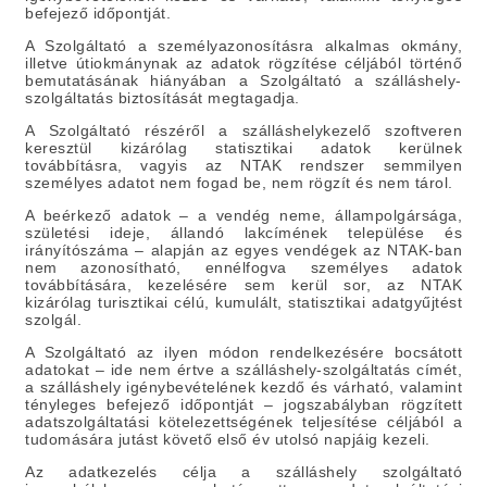
befejező időpontját.
A Szolgáltató a személyazonosításra alkalmas okmány,
illetve útiokmánynak az adatok rögzítése céljából történő
bemutatásának hiányában a Szolgáltató a szálláshely-
szolgáltatás biztosítását megtagadja.
A Szolgáltató részéről a szálláshelykezelő szoftveren
keresztül kizárólag statisztikai adatok kerülnek
továbbításra, vagyis az NTAK rendszer semmilyen
személyes adatot nem fogad be, nem rögzít és nem tárol.
A beérkező adatok – a vendég neme, állampolgársága,
születési ideje, állandó lakcímének települése és
irányítószáma – alapján az egyes vendégek az NTAK-ban
nem azonosítható, ennélfogva személyes adatok
továbbítására, kezelésére sem kerül sor, az NTAK
kizárólag turisztikai célú, kumulált, statisztikai adatgyűjtést
szolgál.
A Szolgáltató az ilyen módon rendelkezésére bocsátott
adatokat – ide nem értve a szálláshely-szolgáltatás címét,
a szálláshely igénybevételének kezdő és várható, valamint
tényleges befejező időpontját – jogszabályban rögzített
adatszolgáltatási kötelezettségének teljesítése céljából a
tudomására jutást követő első év utolsó napjáig kezeli.
Az adatkezelés célja
a szálláshely szolgáltató