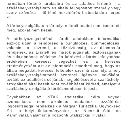
formában történő tárolására és az adathoz történő – a
szálláshely-szolgáltató és általa feljogosított személy vagy
szerv számára – történő hozzáférés biztosítására terjed
ki.
A tárhelyszolgáltató a tárhelyen tárolt adatot nem ismerheti
meg, azokat nem kezeli.
A tárhelyszolgáltatónál tárolt adatokban informatikai
eszköz útján a rendőrség a bűnüldözés, bűnmegelőzés,
valamint a közrend, a közbiztonság, az államhatár
rendjének, az Érintett és mások jogainak, biztonságának
és tulajdonának védelme és körözési eljárás lefolytatása
érdekében keresést végezhet és a keresés
eredményeként azt az információt ismerheti meg, hogy az
általa megadott keresési feltételek szerinti személy, amely
szálláshely-szolgáltatónál szerepel igénybe vevőként,
tovább az adatkérés céljának megjelölésével a szálláshely-
szolgáltató által kezelt adat továbbítását kérheti, amelyet a
szálláshely-szolgáltató térítésmentesen teljesít.
Egyebekben az NTAK statisztikai célra, egyedi
azonosításra nem alkalmas adataihoz hozzáférési
jogosultsággal rendelkezik a Magyar Turisztikai Ügynökség
Zrt., a helyi önkormányzatok, az Nemzeti Adó- és
Vámhivatal, valamint a Központi Statisztikai Hivatal.