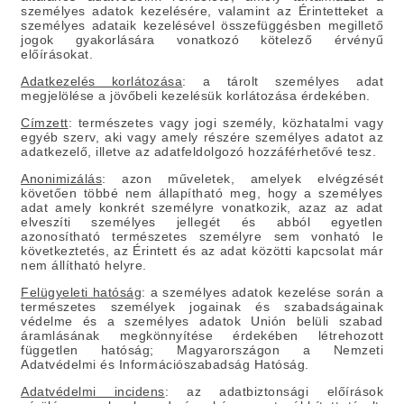
személyes adatok kezelésére, valamint az Érintetteket a
személyes adataik kezelésével összefüggésben megillető
jogok gyakorlására vonatkozó kötelező érvényű
előírásokat.
Adatkezelés korlátozása
:
a tárolt személyes adat
megjelölése a jövőbeli kezelésük korlátozása érdekében.
Címzett
:
természetes vagy jogi személy, közhatalmi vagy
egyéb szerv, aki vagy amely részére személyes adatot az
adatkezelő, illetve az adatfeldolgozó hozzáférhetővé tesz.
Anonimizálás
:
azon műveletek, amelyek elvégzését
követően többé nem állapítható meg, hogy a személyes
adat amely konkrét személyre vonatkozik, azaz az adat
elveszíti személyes jellegét és abból egyetlen
azonosítható természetes személyre sem vonható le
következtetés, az Érintett és az adat közötti kapcsolat már
nem állítható helyre.
Felügyeleti hatóság
:
a személyes adatok kezelése során a
természetes személyek jogainak és szabadságainak
védelme és a személyes adatok Unión belüli szabad
áramlásának megkönnyítése érdekében létrehozott
független hatóság; Magyarországon a Nemzeti
Adatvédelmi és Információszabadság Hatóság.
Adatvédelmi incidens
:
az adatbiztonsági előírások