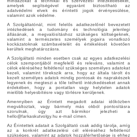
mindazokat a technikai és szervezési intézkedéseket,
amelyek segítségével egyaránt biztosítható az
adatvédelmi elvek és érintetti jogok érvényesülése,
valamint azok védelme.
A Szolgáltatónál, mint felelős adatkezelőnél bevezetett
intézkedések a tudomány és technológia jelenlegi
állásának, a megvalósításhoz szükséges költségeknek,
valamint a természetes személyek jogaira vonatkozó
kockázatoknak számbavételét és értékelését követően
kerültek meghatározásra.
A Szolgáltató minden esetben csak az egyes adatkezelési
célok szempontjából megfelelő és releváns, valamint a
célok eléréséhez feltétlenül szükséges személyes adatokat
kezeli, valamint törekszik arra, hogy az általa tárolt és
kezelt személyes adatok mindig pontosak és naprakészek
legyenek és megteszi a tőle telhető intézkedéseket annak
érdekében, hogy a pontatlan vagy helytelen adatok
mielőbb helyesbítésre vagy törlésre kerüljenek.
Amennyiben az Érintett megadott adatai időközben
megváltoztak, vagy bármely más okból pontosításra
szorulnak, úgy azt bármikor jelezheti a
hello@farkaskutvolgy.hu e-mail címen.
Az Érintettek adatait a Szolgáltató csak addig tárolja, amíg
az a konkrét adatkezelési cél eléréséhez feltétlenül
szükséges, valamint az adatok hozzáférhetősége is ehhez