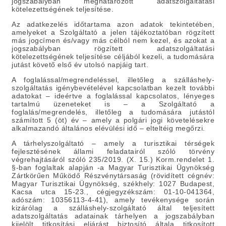
jogszabályban meghatározott adatszolgáltatási
kötelezettségének teljesítése.
Az adatkezelés időtartama
azon adatok tekintetében,
amelyeket a Szolgáltató a jelen tájékoztatóban rögzített
más jogcímen és/vagy más célból nem kezel, és azokat a
jogszabályban rögzített adatszolgáltatási
kötelezettségének teljesítése céljából kezeli, a tudomására
jutást követő első év utolsó napjáig tart.
A foglalással/megrendeléssel, illetőleg a szálláshely-
szolgáltatás igénybevételével kapcsolatban kezelt további
adatokat – ideértve a foglalással kapcsolatos, lényeges
tartalmú üzeneteket is – a Szolgáltató a
foglalás/megrendelés, illetőleg a tudomására jutástól
számított 5 (öt) év – amely a polgári jogi követelésekre
alkalmazandó általános elévülési idő – elteltéig megőrzi.
A tárhelyszolgáltató – amely a turisztikai térségek
fejlesztésének állami feladatairól szóló törvény
végrehajtásáról szóló 235/2019. (X. 15.) Korm.rendelet 1.
§-ban foglaltak alapján -a Magyar Turisztikai Ügynökség
Zártkörűen Működő Részvénytársaság (rövidített cégnév:
Magyar Turisztikai Ügynökség, székhely: 1027 Budapest,
Kacsa utca 15-23., cégjegyzékszám: 01-10-041364,
adószám: 10356113-4-41), amely tevékenysége során
kizárólag a szálláshely-szolgáltató által teljesített
adatszolgáltatás adatainak tárhelyen a jogszabályban
kijelölt titkosítási eljárást biztosító általa titkosított