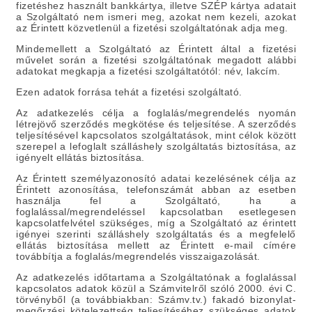
fizetéshez használt bankkártya, illetve SZÉP kártya adatait
a Szolgáltató nem ismeri meg, azokat nem kezeli, azokat
az Érintett közvetlenül a fizetési szolgáltatónak adja meg.
Mindemellett a Szolgáltató az Érintett által a fizetési
művelet során a fizetési szolgáltatónak megadott alábbi
adatokat megkapja a fizetési szolgáltatótól: név, lakcím.
Ezen adatok forrása tehát a fizetési szolgáltató.
Az adatkezelés célja
a foglalás/megrendelés nyomán
létrejövő szerződés megkötése és teljesítése. A szerződés
teljesítésével kapcsolatos szolgáltatások, mint célok között
szerepel a lefoglalt szálláshely szolgáltatás biztosítása, az
igényelt ellátás biztosítása.
Az Érintett személyazonosító adatai kezelésének célja az
Érintett azonosítása, telefonszámát abban az esetben
használja fel a Szolgáltató, ha a
foglalással/megrendeléssel kapcsolatban esetlegesen
kapcsolatfelvétel szükséges, míg a Szolgáltató az érintett
igényei szerinti szálláshely szolgáltatás és a megfelelő
ellátás biztosítása mellett az Érintett e-mail címére
továbbítja a foglalás/megrendelés visszaigazolását.
Az adatkezelés időtartama
a Szolgáltatónak a foglalással
kapcsolatos adatok közül a Számvitelről szóló 2000. évi C.
törvényből (a továbbiakban: Számv.tv.) fakadó bizonylat-
megőrzési kötelezettség teljesítéséhez szükséges adatok