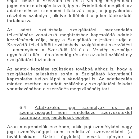
saját, illetve a Szerződő fél és a Vendég megrendelői
jogos érdeke alapján kezeli, így az Érintetteket megilleti az
adatkezeléssel szembeni tiltakozás joga, a joggyakorlás
részletes szabályait, illetve feltételeit a jelen tájékoztató
tartalmazza.
Az adott szálláshely szolgáltatási megrendelés
teljesítésére vonatkozó megbízáshoz kapcsolódó adatok
kezelésének célja, hogy a Szolgáltató teljesíteni tudja a
Szerződő féllel kötött szálláshely szolgáltatási szerződést
– amennyiben a Szerződő fél és a Vendég személye
egymástól eltér – és a Vendég részére az adott szálláshely
szolgáltatást biztosítsa.
Az adatok kezelése szükséges továbbá ahhoz is, hogy a
szolgáltatás teljesítése során a Szolgáltató közvetlenül
kapcsolatba tudjon lépni a Vendéggel is. Az adatkezelés
minden esetben az adott szálláshely szolgáltatási feladat
vonatkozásában a szerződés megszűnéséig tart.
6.4.
Adatkezelés jogi személyek és jogi
személyiséggel nem rendelkező szervezetektől
származó megrendelések esetén
Azon megrendelők esetében, akik jogi személyként vagy
jogi személyiséggel nem rendelkező szervezetként (a
továbbiakban: Üzleti ügyfelek) veszik igénybe a