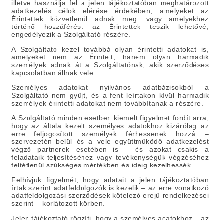
illetve használja fel a jelen tájékoztatóban meghatározott
adatkezelés célok elérése érdekében, amelyeket az
Érintettek közvetlenül adnak meg, vagy amelyekhez
történő hozzáférést az Érintettek teszik lehetővé,
engedélyezik a Szolgáltató részére.
A Szolgáltató kezel továbbá olyan érintetti adatokat is,
amelyeket nem az Érintett, hanem olyan harmadik
személyek adnak át a Szolgáltatónak, akik szerződéses
kapcsolatban állnak vele.
Személyes adatokat nyilvános adatbázisokból a
Szolgáltató nem gyűjt, és a fent leírtakon kívül harmadik
személyek érintetti adatokat nem továbbítanak a részére.
A Szolgáltató minden esetben kiemelt figyelmet fordít arra,
hogy az általa kezelt személyes adatokhoz kizárólag az
erre feljogosított személyek férhessenek hozzá –
szervezetén belül és a vele együttműködő adatkezelést
végző partnerek esetében is – és azokat csakis a
feladataik teljesítéséhez vagy tevékenységük végzéséhez
feltétlenül szükséges mértékben és ideig kezelhessék.
Felhívjuk figyelmét, hogy adatait a jelen tájékoztatóban
írtak szerint adatfeldolgozók is kezelik – az erre vonatkozó
adatfeldolgozási szerződések kötelező erejű rendelkezései
szerint – korlátozott körben.
Jelen tájékoztató rögzíti, hogy a személyes adatokhoz – az