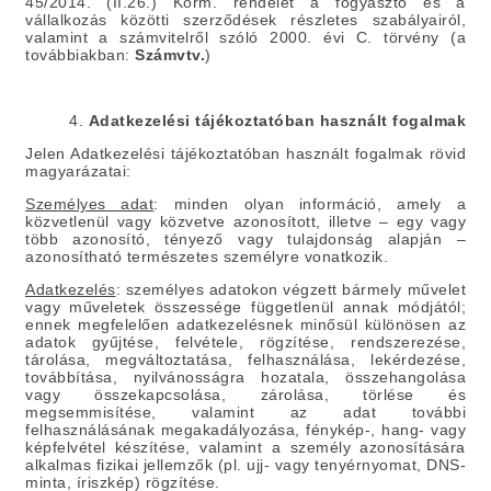
45/2014. (II.26.) Korm. rendelet a fogyasztó és a
vállalkozás közötti szerződések részletes szabályairól,
valamint a számvitelről szóló 2000. évi C. törvény (a
továbbiakban:
Számvtv.
)
4.
Adatkezelési tájékoztatóban használt fogalmak
Jelen Adatkezelési tájékoztatóban használt fogalmak rövid
magyarázatai:
Személyes adat
:
minden olyan információ, amely a
közvetlenül vagy közvetve azonosított, illetve – egy vagy
több azonosító, tényező vagy tulajdonság alapján –
azonosítható természetes személyre vonatkozik.
Adatkezelés
:
személyes adatokon végzett bármely művelet
vagy műveletek összessége függetlenül annak módjától;
ennek megfelelően adatkezelésnek minősül különösen az
adatok gyűjtése, felvétele, rögzítése, rendszerezése,
tárolása, megváltoztatása, felhasználása, lekérdezése,
továbbítása, nyilvánosságra hozatala, összehangolása
vagy összekapcsolása, zárolása, törlése és
megsemmisítése, valamint az adat további
felhasználásának megakadályozása, fénykép-, hang- vagy
képfelvétel készítése, valamint a személy azonosítására
alkalmas fizikai jellemzők (pl. ujj- vagy tenyérnyomat, DNS-
minta, íriszkép) rögzítése.