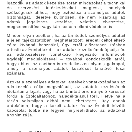
igazodik, az adatok kezelése során mindazokat a technikai
és szervezési intézkedéseket megteszi, amelyek
szükségesek ahhoz, hogy biztosítsa a személyes adatok
biztonságát, ideértve különösen, de nem kizárólag az
adatok jogellenes kezelése, véletlen elvesztése,
megsemmisítése vagy károsodása elleni védelmet is.
Minden olyan esetben, ha az Érintettek személyes adatait
a jelen tájékoztatóban meghatározott, eredeti céltól eltérő
célra kívánná használni, úgy erről előzetesen írásban
értesíti az Érintetteket – az adatok kezelésének új célja és
az adatkezelésre vonatkozó kiegészítő információk
egyidejű megjelölésével – továbbá gondoskodik arról,
hogy ebben az esetben is rendelkezzen olyan jogalappal,
amely a személyes adatok kezelését lehetővé teszi
számára.
Azokat a személyes adatokat, amelyek vonatkozásában az
adatkezelés célja megvalósult, az adatok kezelésének
időtartama lejárt, vagy ha az Érintett erre irányuló kéréssel
fordul a Szolgáltatóhoz, haladéktalanul törli, illetve ha a
törlés valamilyen okból nem lehetséges, úgy annak
érdekében, hogy a kezelt adatok és az Érintett közötti
kapcsolat többé ne legyen helyreállítható, az adatokat
anonimizálja.