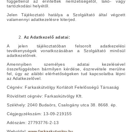
függetlenül az érintettek nemzetiségétől, lakó- vagy
tartózkodási helyétől.
Jelen Tájékoztató hatálya a Szolgáltató által végzett
valamennyi adatkezelésre kiterjed.
2.
Az Adatkezelő adatai:
A jelen tájékoztatóban felsorolt adatkezelési
tevékenységek vonatkozásában a Szolgáltató minősül
adatkezelőnek.
Amennyiben személyes adatai kezelésével
összefüggésben bármilyen kérdése, észrevétele merülne
fel, úgy az alábbi elérhetőségeken tud kapcsolatba lépni
az Adatkezelővel.
Cégnév:
Farkaskútvölgy Korlátolt Felelősségű Társaság
Rövidített cégnév:
Farkaskútvölgy Kft.
Székhely:
2040 Budaörs, Csalogány utca 38. 8668. ép.
Cégjegyzékszám:
13-09-219155
Adószám:
27793776-2-13
Weboldal:
www.farkaskutvolgy.hu