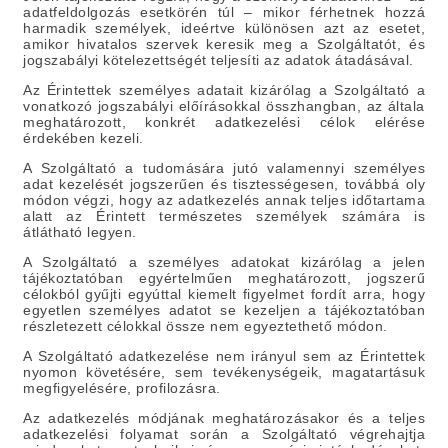
adatfeldolgozás esetkörén túl – mikor férhetnek hozzá
harmadik személyek, ideértve különösen azt az esetet,
amikor hivatalos szervek keresik meg a Szolgáltatót, és
jogszabályi kötelezettségét teljesíti az adatok átadásával.
Az Érintettek személyes adatait kizárólag a Szolgáltató a
vonatkozó jogszabályi előírásokkal összhangban, az általa
meghatározott, konkrét adatkezelési célok elérése
érdekében kezeli.
A Szolgáltató a tudomására jutó valamennyi személyes
adat kezelését jogszerűen és tisztességesen, továbbá oly
módon végzi, hogy az adatkezelés annak teljes időtartama
alatt az Érintett természetes személyek számára is
átlátható legyen.
A Szolgáltató a személyes adatokat kizárólag a jelen
tájékoztatóban egyértelműen meghatározott, jogszerű
célokból gyűjti egyúttal kiemelt figyelmet fordít arra, hogy
egyetlen személyes adatot se kezeljen a tájékoztatóban
részletezett célokkal össze nem egyeztethető módon.
A Szolgáltató adatkezelése nem irányul sem az Érintettek
nyomon követésére, sem tevékenységeik, magatartásuk
megfigyelésére, profilozásra.
Az adatkezelés módjának meghatározásakor és a teljes
adatkezelési folyamat során a Szolgáltató végrehajtja