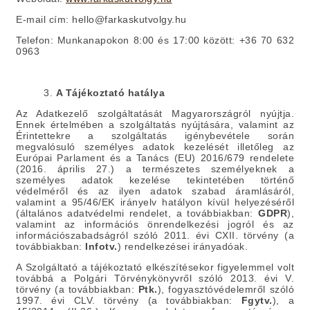
E-mail cím:
hello@farkaskutvolgy.hu
Telefon:
Munkanapokon 8:00 és 17:00 között: +36 70 632
0963
3.
A Tájékoztató hatálya
Az Adatkezelő szolgáltatását Magyarországról nyújtja.
Ennek értelmében a szolgáltatás nyújtására, valamint az
Érintettekre a szolgáltatás igénybevétele során
megvalósuló személyes adatok kezelését illetőleg az
Európai Parlament és a Tanács (EU) 2016/679 rendelete
(2016. április 27.) a természetes személyeknek a
személyes adatok kezelése tekintetében történő
védelméről és az ilyen adatok szabad áramlásáról,
valamint a 95/46/EK irányelv hatályon kívül helyezéséről
(általános adatvédelmi rendelet, a továbbiakban:
GDPR
),
valamint az információs önrendelkezési jogról és az
információszabadságról szóló 2011. évi CXII. törvény (a
továbbiakban:
Infotv.
) rendelkezései irányadóak.
A Szolgáltató a tájékoztató elkészítésekor figyelemmel volt
továbbá a Polgári Törvénykönyvről szóló 2013. évi V.
törvény (a továbbiakban:
Ptk.
), fogyasztóvédelemről szóló
1997. évi CLV. törvény (a továbbiakban:
Fgytv.
), a