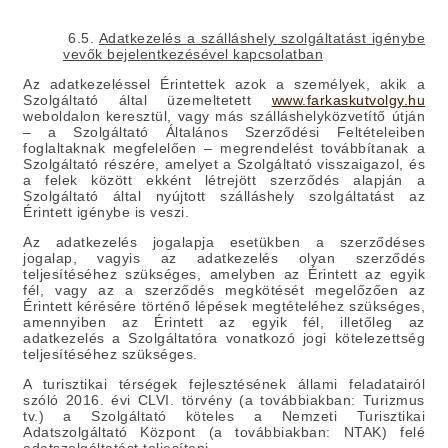
6.5.
Adatkezelés a szálláshely szolgáltatást igénybe
vevők bejelentkezésével kapcsolatban
Az adatkezeléssel Érintettek azok a személyek, akik a
Szolgáltató által üzemeltetett
www.farkaskutvolgy.hu
weboldalon keresztül, vagy más szálláshelyközvetítő útján
– a Szolgáltató Általános Szerződési Feltételeiben
foglaltaknak megfelelően – megrendelést továbbítanak a
Szolgáltató részére, amelyet a Szolgáltató visszaigazol, és
a felek között ekként létrejött szerződés alapján a
Szolgáltató által nyújtott szálláshely szolgáltatást az
Érintett igénybe is veszi.
Az adatkezelés jogalapja esetükben a szerződéses
jogalap, vagyis az adatkezelés olyan szerződés
teljesítéséhez szükséges, amelyben az Érintett az egyik
fél, vagy az a szerződés megkötését megelőzően az
Érintett kérésére történő lépések megtételéhez szükséges,
amennyiben az Érintett az egyik fél, illetőleg az
adatkezelés a Szolgáltatóra vonatkozó jogi kötelezettség
teljesítéséhez szükséges.
A turisztikai térségek fejlesztésének állami feladatairól
szóló 2016. évi CLVI. törvény (a továbbiakban: Turizmus
tv.) a Szolgáltató köteles a Nemzeti Turisztikai
Adatszolgáltató Központ (a továbbiakban: NTAK) felé