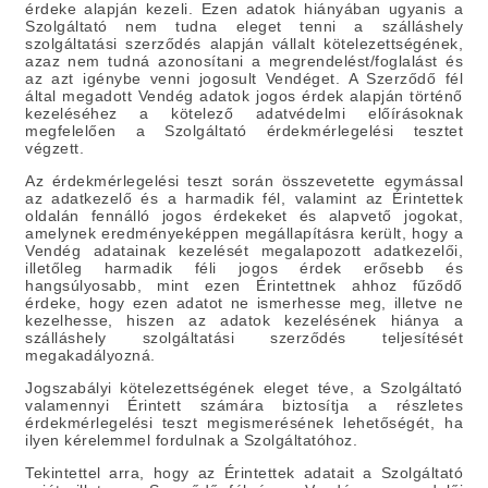
érdeke alapján kezeli. Ezen adatok hiányában ugyanis a
Szolgáltató nem tudna eleget tenni a szálláshely
szolgáltatási szerződés alapján vállalt kötelezettségének,
azaz nem tudná azonosítani a megrendelést/foglalást és
az azt igénybe venni jogosult Vendéget. A Szerződő fél
által megadott Vendég adatok jogos érdek alapján történő
kezeléséhez a kötelező adatvédelmi előírásoknak
megfelelően a Szolgáltató érdekmérlegelési tesztet
végzett.
Az érdekmérlegelési teszt során összevetette egymással
az adatkezelő és a harmadik fél, valamint az Érintettek
oldalán fennálló jogos érdekeket és alapvető jogokat,
amelynek eredményeképpen megállapításra került, hogy a
Vendég adatainak kezelését megalapozott adatkezelői,
illetőleg harmadik féli jogos érdek erősebb és
hangsúlyosabb, mint ezen Érintettnek ahhoz fűződő
érdeke, hogy ezen adatot ne ismerhesse meg, illetve ne
kezelhesse, hiszen az adatok kezelésének hiánya a
szálláshely szolgáltatási szerződés teljesítését
megakadályozná.
Jogszabályi kötelezettségének eleget téve, a Szolgáltató
valamennyi Érintett számára biztosítja a részletes
érdekmérlegelési teszt megismerésének lehetőségét, ha
ilyen kérelemmel fordulnak a Szolgáltatóhoz.
Tekintettel arra, hogy az Érintettek adatait a Szolgáltató