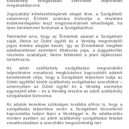
szálláshely szolgáltatási szerződés teljesítését
megakadályozná.
Jogszabályi kötelezettségének eleget téve, a Szolgáltató
valamennyi Érintett számára biztosítja a részletes
érdekmérlegelési teszt megismerésének lehetőségét, ha
ilyen kérelemmel fordulnak a Szolgáltatóhoz.
Tekintettel arra, hogy az Érintettek adatait a Szolgáltató
saját, illetve az Üzleti ügyfél és a Vendég megrendelői
jogos érdeke alapján kezeli, így az Érintetteket megilleti
adatkezeléssel szembeni tiltakozás joga, a joggyakorlás
részletes szabályait, illetve feltételeit a jelen tájékoztató
tartalmazza.
Az adott szálláshely szolgáltatási megrendelés
teljesítésére vonatkozó megbízáshoz kapcsolódó adatok
kezelésének célja, hogy a Szolgáltató teljesíteni tudja az
Üzleti ügyféllel kötött szálláshely szolgáltatási szerződést –
amennyiben az Üzleti ügyfél és a Vendég személye
egymástól eltér – és a Vendég részére az adott szálláshely
szolgáltatást biztosítsa.
Az adatok kezelése szükséges továbbá ahhoz is, hogy a
szolgáltatás teljesítése során a Szolgáltató közvetlenül
kapcsolatba tudjon lépni a Vendéggel is. Az adatkezelés
minden esetben az adott szálláshely szolgáltatási feladat
vonatkozásában a szerződés megszűnéséig tart.