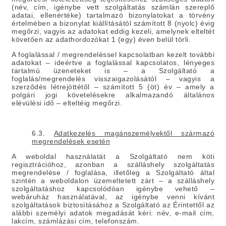
(név, cím, igénybe vett szolgáltatás számlán szereplő
adatai, ellenértéke) tartalmazó bizonylatokat a törvény
értelmében a bizonylat kiállításától számított 8 (nyolc) évig
megőrzi, vagyis az adatokat eddig kezeli, amelynek elteltét
követően az adathordozókat 1 (egy) éven belül törli.
A foglalással / megrendeléssel kapcsolatban kezelt további
adatokat – ideértve a foglalással kapcsolatos, lényeges
tartalmú üzeneteket is – a Szolgáltató a
foglalás/megrendelés visszaigazolásától – vagyis a
szerződés létrejöttétől – számított 5 (öt) év – amely a
polgári jogi követelésekre alkalmazandó általános
elévülési idő – elteltéig megőrzi.
6.3.
Adatkezelés magánszemélyektől származó
megrendelések esetén
A weboldal használatát a Szolgáltató nem köti
regisztrációhoz, azonban a szálláshely szolgáltatás
megrendelése / foglalása, illetőleg a Szolgáltató által
szintén a weboldalon üzemeltetett zárt – a szálláshely
szolgáltatáshoz kapcsolódóan igénybe vehető –
webáruház használatával, az igénybe venni kívánt
szolgáltatások biztosításához a Szolgáltató az Érintettől az
alábbi személyi adatok megadását kéri: név, e-mail cím,
lakcím, számlázási cím, telefonszám.