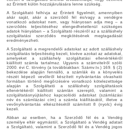
az Érintett külön hozzájárulására lenne szükség.
A Szolgáltató felhívja az Érintett figyelmét, amennyiben
akár saját, akár a szerződő fél és/vagy a vendégre
vonatkozó adatokat nem, vagy hiányosan adja meg – a
szerződés teljesítéséhez elengedhetetlenül szükséges
adatok hiányában – a Szolgáltató részéről az a szálláshely
szolgáltatási szerződés megkötésének megtagadását
eredményezheti.
A Szolgáltató a megrendelői adatokat az adott szálláshely
szolgáltatás teljesítéséig kezeli, kivéve azokat az adatokat,
amelyeket a szálláshely szolgáltatási ellenértékéről
kiállított számla tartalmaz. Ugyanis a számvitelről szóló
2000. évi C. törvény (a továbbiakban: Számv.tv.) 169. § (2)
bekezdése alapján fennálló, a számlák és a könyvelés
részét képező vevőkről készített nyilvántartás olvasható
formában történő megőrzésére vonatkozó kötelezettsége
alapján a Szolgáltató a szálláshely szolgáltatások
ellenértékéről kiállított számlán szereplő, valamint a
szolgáltatásnyújtáshoz kapcsolódó adatokat (számlázási
név és számlázási cím) a számla kiállításától, illetve a
vevőnyilvántartás elkészítésétől számított 8 (nyolc) évig
kezeli.
Abban az esetben, ha a Szerződő fél és a Vendég
személye eltér egymástól, a Szolgáltató a Vendég adatait
a Szolgáltató, valamint a Szerződő fél és a Vendég jogos