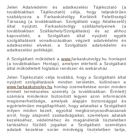
Jelen Adatvédelmi és adatkezelési Tájékoztató (a
továbbiakban: Tájékoztató) célja, hogy teljeskörűen
szabályozza a Farkaskútvölgy Korlátolt Felelősségű
Társaság (a továbbiakban: Szolgáltató vagy Adatkezelő)
által nyújtott, Farkaskútvölgy szálláshelyeinek (a
továbbiakban: Szálláshely/Szolgáltatás) és az ahhoz
kapcsolódó, a Szolgáltató által nyújtott egyéb
szolgáltatások vonatkozásában végzett adatvédelmi és
adatkezelési elveket, a Szolgáltató adatvédelmi és
adatkezelési politikáját.
A Szolgáltató működteti a
www.
farkaskutvolgy.hu honlapot
(a továbbiakban: Honlap), amelyen elérhető a Szolgáltató
által működtetett foglalási rendszer és webáruház.
Jelen Tájékoztató célja továbbá, hogy a Szolgáltató által
nyújtott szolgáltatások minden területén, különösen a
www.farkaskutvolgy.hu
honlap üzemeltetése során minden
érintett természetes személy (a továbbiakban: Érintett)
számára mindenkor biztosított legyen azon információk
megismerhetősége, amelyek alapján biztonsággal és
egyértelműen megállapítható, hogy adataikat a Szolgáltató
milyen módon kezeli, egyúttal megbizonyosodhassanak
arról, hogy alapvető szabadságaikat, személyes adataik
kezeléséhez, védelméhez és magánéletük tiszteletben
tartásához fűződő jogaikat a Szolgáltató személyes
adataik kezelése során mindvégig tiszteletben tartja,