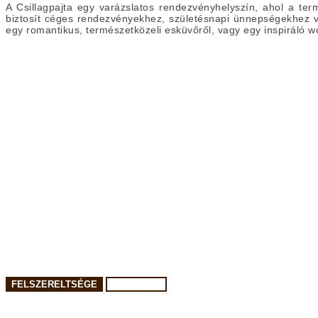
A Csillagpajta egy varázslatos rendezvényhelyszín, ahol a term
biztosít céges rendezvényekhez, születésnapi ünnepségekhez vag
egy romantikus, természetközeli esküvőről, vagy egy inspiráló w
FELSZERELTSÉGE
FÉRŐHELY