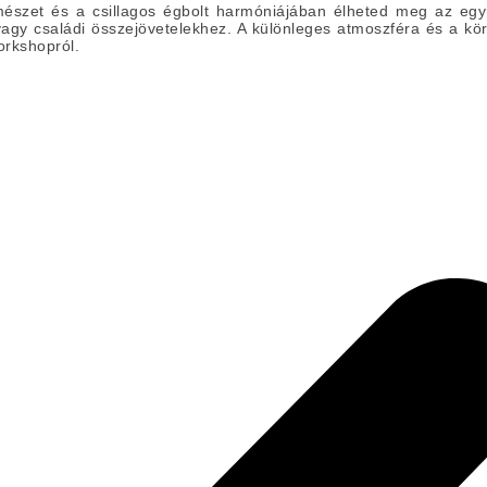
észet és a csillagos égbolt harmóniájában élheted meg az együttl
y családi összejövetelekhez. A különleges atmoszféra és a körny
orkshopról.