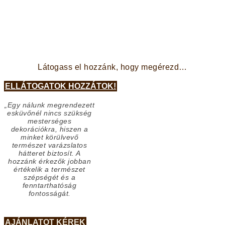
Látogass el hozzánk, hogy megérezd…
ELLÁTOGATOK HOZZÁTOK!
„Egy nálunk megrendezett
esküvőnél nincs szükség
mesterséges
dekorációkra, hiszen a
minket körülvevő
természet varázslatos
hátteret biztosít. A
hozzánk érkezők jobban
értékelik a természet
szépségét és a
fenntarthatóság
fontosságát.
AJÁNLATOT KÉREK