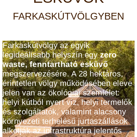
FARKASKÚTVÖLGYBEN
Farkaskútvölgy az egyik
legideálisabb helyszín egy
zero
waste, fenntartható esküvő
megszervezésére. A 28 hektáros,
érintetlen völgy működésében eleve
jelen van az ökológiai szemlélet:
helyi kútból nyert víz, helyi termelők
és szolgáltatók, valamint alacsony
környezeti terhelésű jurtaszállások
alkotják az infrastruktúra jelentős