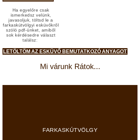
Ha egyelőre csak
ismerkedsz velünk,
javasoljuk, töltsd le a
farkaskútvölgyi esküvőkről
szóló pdf-ünket, amiből
sok kérdésedre választ
találsz:
LETÖLTÖM AZ ESKÜVŐ BEMUTATKOZÓ ANYAGOT
Mi várunk Rátok...
FARKASKÚTVÖLGY