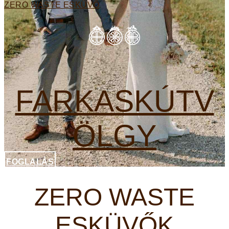
ZERO WASTE ESKÜVŐ
FARKASKÚTV
ÖLGY
FOGLALÁS
ZERO WASTE
ESKÜVŐK