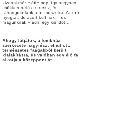
kivenni már előtte nap, így nagyban
csökkenthető a stressz, és
ráhangolódunk a természetre. Az erő
nyugtat, de azért kell neki – és
magunknak – adni egy kis időt…
Ahogy látjátok, a lombház
szerkezete nagyrészt elhullott,
természetes faágakból került
kialakításra, és valóban egy élő fa
alkotja a középpontját.