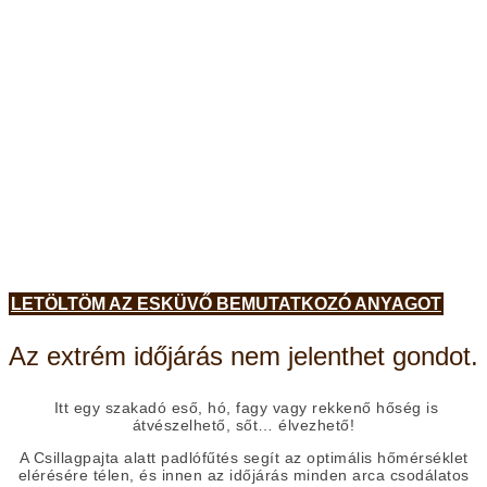
LETÖLTÖM AZ ESKÜVŐ BEMUTATKOZÓ ANYAGOT
Az extrém időjárás nem jelenthet gondot.
Itt egy szakadó eső, hó, fagy vagy rekkenő hőség is
átvészelhető, sőt… élvezhető!
A Csillagpajta alatt padlófűtés segít az optimális hőmérséklet
elérésére télen, és innen az időjárás minden arca csodálatos