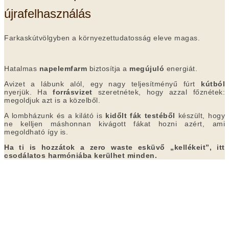
újrafelhasználás
Farkaskútvölgyben a környezettudatosság eleve magas.
Hatalmas
napelemfarm
biztosítja a
megújuló
energiát.
Avizet a lábunk alól, egy nagy teljesítményű fúrt
kútból
nyerjük. Ha
forrásvizet
szeretnétek, hogy azzal főznétek:
megoldjuk azt is a közelből.
A lombházunk és a kilátó is
kidőlt fák testéből
készült, hogy
ne kelljen máshonnan kivágott fákat hozni azért, ami
megoldható így is.
Ha ti is hozzátok a zero waste esküvő „kellékeit”, itt
csodálatos harmóniába kerülhet minden.