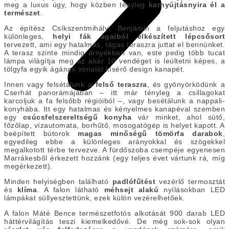
meg a luxus úgy, hogy közben tényleg
karnyújtásnyira él a
természet
.
Az építész Csíkszentmihályi Benjámin a feljutáshoz egy
különleges,
helyi fák ágaiból elkészített lépcsősort
tervezett, ami egy hatalmas, tágas teraszra juttat el bennünket.
A terasz szinte mindig árnyékban van, este pedig több tucat
lámpa világítja meg az akár 10 vendéget is leültetni képes, a
tölgyfa egyik ágának vonalát kísérő design kanapét.
Innen vagy felsétálunk a
felső teraszra
, és gyönyörködünk a
Cserhát panorámájában – itt már tényleg a csillagokat
karcoljuk a fa felsőbb régióiból –, vagy besétálunk a nappali-
konyhába. Itt egy hatalmas és kényelmes kanapéval szemben
egy
csúcsfelszereltségű konyha
vár minket, ahol sütő,
főzőlap, vízautomata, borhűtő, mosogatógép is helyet kapott. A
beépített bútorok
magas minőségű tömörfa darabok
,
egyedileg ebbe a különleges arányokkal és szögekkel
megalkotott térbe tervezve. A fürdőszoba csempéje egyenesen
Marrákesből érkezett hozzánk (egy teljes évet vártunk rá, míg
megérkezett).
Minden helyiségben található
padlófűtést
vezérlő termosztát
és
klíma
. A falon látható
méhsejt alakú
nyílásokban LED
lámpákat süllyesztettünk, ezek külön vezérelhetőek.
A falon Máté Bence természetfotós alkotását 900 darab LED
háttérvilágítás teszi kiemelkedővé. De még sok-sok olyan