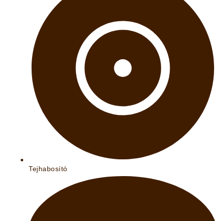
Tejhabosító