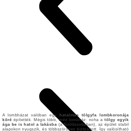
A lombházat valóban egy
hatalmas tölgyfa lombkoronája
köré
építették. Mégis több, mint lombház: noha a
tölgy egyik
ága be is hatol a lakásba
(a fürdőszobában), az épület stabil
alapokon nyugszik, és többszörösen biztosított. Így valósítható