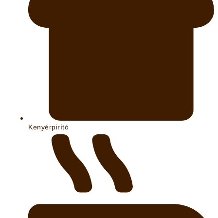
Kenyérpirító