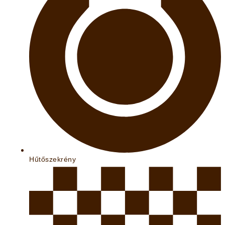
Hűtőszekrény