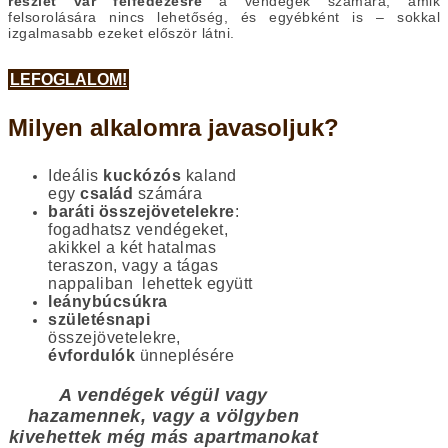
részlet vár felfedezésre
a vendégek számára, amik
felsorolására nincs lehetőség, és egyébként is – sokkal
izgalmasabb ezeket először látni.
LEFOGLALOM!
Milyen alkalomra javasoljuk?
Ideális
kuckózós
kaland
egy
család
számára
baráti összejövetelekre
:
fogadhatsz vendégeket,
akikkel a két hatalmas
teraszon, vagy a tágas
nappaliban lehettek együtt
leánybúcsúkra
születésnapi
összejövetelekre,
évfordulók
ünneplésére
A vendégek végül vagy
hazamennek, vagy a völgyben
kivehettek még más apartmanokat