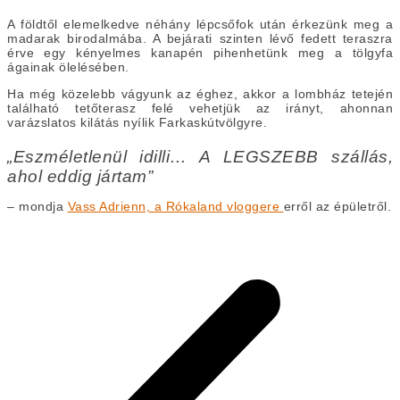
A földtől elemelkedve néhány lépcsőfok után érkezünk meg a
madarak birodalmába. A bejárati szinten lévő fedett teraszra
érve
egy kényelmes kanapén
pihenhetünk meg
a tölgyfa
ágainak ölelésében.
Ha még közelebb vágyunk az éghez, akkor a lombház tetején
található tetőterasz felé vehetjük az irányt, ahonnan
varázslatos kilátás nyílik Farkaskútvölgyre.
„Eszméletlenül idilli… A LEGSZEBB szállás,
ahol eddig jártam”
– mondja
Vass Adrienn, a Rókaland vloggere
erről az épületről.