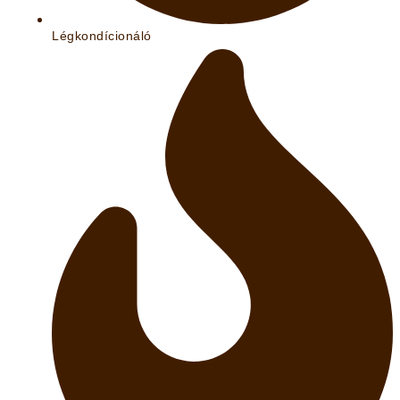
Légkondícionáló