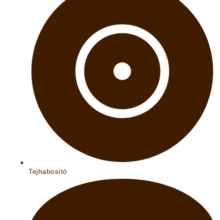
Tejhabosító