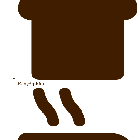
Kenyérpirító