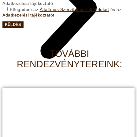
Adatkezelési tájékoztató
Elfogadom az
Általános Szerződési Feltételeket
és az
Adatkezelési tájékoztatót
.
KÜLDÉS
TOVÁBBI
RENDEZVÉNYTEREINK: