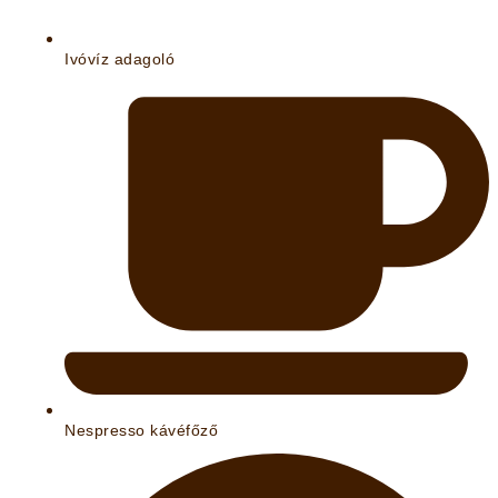
Ivóvíz adagoló
Nespresso kávéfőző