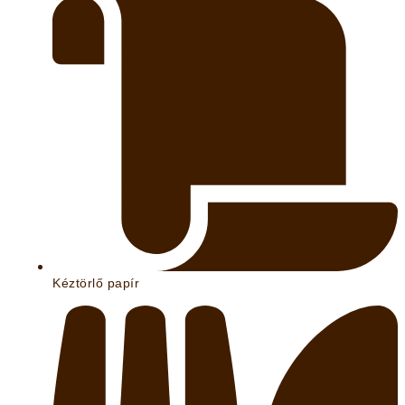
Kéztörlő papír