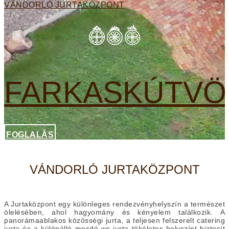
VÁNDORLÓ JURTAKÖZPONT
FARKASKÚTVÖ
FOGLALÁS
VÁNDORLÓ JURTAKÖZPONT
A Jurtaközpont egy különleges rendezvényhelyszín a természet
ölelésében, ahol hagyomány és kényelem találkozik. A
panorámaablakos közösségi jurta, a teljesen felszerelt catering
jurta és a különálló mosdó-wc jurta tökéletes helyszínt biztosít