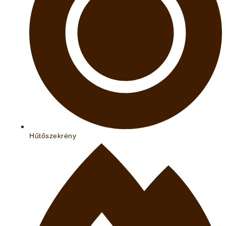
Hűtőszekrény