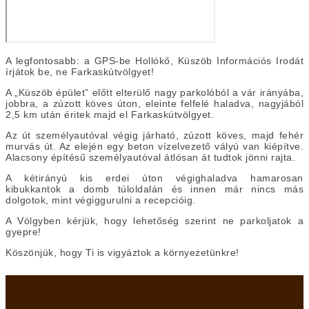
A legfontosabb: a GPS-be Hollókő, Küszöb Információs Irodát
írjátok be, ne Farkaskútvölgyet!
A „Küszöb épület” előtt elterülő nagy parkolóból a vár irányába,
jobbra, a zúzott köves úton, eleinte felfelé haladva, nagyjából
2,5 km után éritek majd el Farkaskútvölgyet.
Az út személyautóval végig járható, zúzott köves, majd fehér
murvás út. Az elején egy beton vízelvezető vályú van kiépítve.
Alacsony építésű személyautóval átlósan át tudtok jönni rajta.
A kétirányú kis erdei úton végighaladva hamarosan
kibukkantok a domb túloldalán és innen már nincs más
dolgotok, mint végiggurulni a recepcióig.
A Völgyben kérjük, hogy lehetőség szerint ne parkoljatok a
gyepre!
Köszönjük, hogy Ti is vigyáztok a környezetünkre!