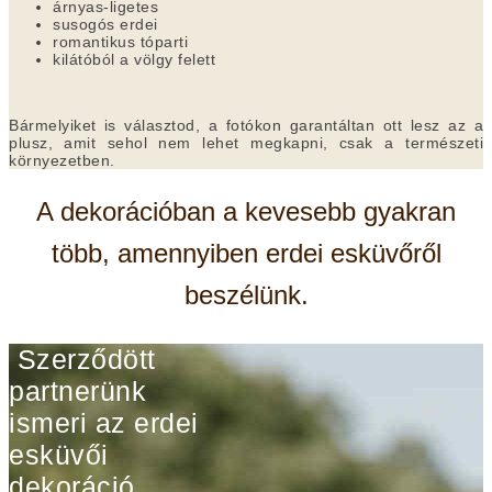
árnyas-ligetes
susogós erdei
romantikus tóparti
kilátóból a völgy felett
Bármelyiket is választod, a fotókon garantáltan ott lesz az a
plusz, amit sehol nem lehet megkapni, csak a természeti
környezetben.
A dekorációban a kevesebb gyakran
több, amennyiben erdei esküvőről
beszélünk.
Szerződött
partnerünk
ismeri az erdei
esküvői
dekoráció