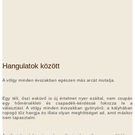
Hangulatok között
A völgy
minden évszakban egészen más arcát mutatja.
Egy téli, őszi esküvő is új értelmet nyer ezáltal, nem csupán
egy hőmérsékleti és csapadék-kérdéssé fokozza le a
választást. A völgy minden évszakban gyönyörű: a kályhában
ropogó tűz hangja és illata olyan meghittséget ad, amit máskor
nem tapasztalni.