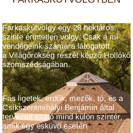
Farkaskútvölgy egy 28 hektáros,
szinte
érintetlen
völgy. Csak a mi
vendégeink számára látogatott,
a
Világörökség részét képző Hollókő
szomszédságában.
Fás ligetek, erdők, mezők, tó, és a
Csíkszentmihályi Benjámin által
tervezett kilátó mind külön színtér,
amik egy esküvő esetén