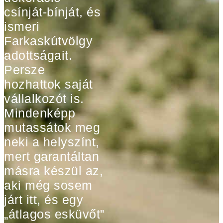
csínját-bínját, és
ismeri
Farkaskútvölgy
adottságait.
Persze
hozhattok saját
vállalkozót is.
Mindenképp
mutassátok meg
neki a helyszínt,
mert garantáltan
másra készül az,
aki még sosem
járt itt, és egy
„átlagos esküvőt”