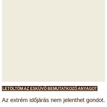
LETÖLTÖM AZ ESKÜVŐ BEMUTATKOZÓ ANYAGOT
Az extrém időjárás nem jelenthet gondot.