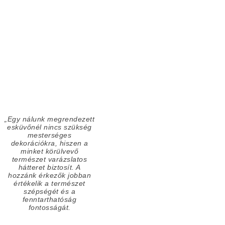
„Egy nálunk megrendezett
esküvőnél nincs szükség
mesterséges
dekorációkra, hiszen a
minket körülvevő
természet varázslatos
hátteret biztosít. A
hozzánk érkezők jobban
értékelik a természet
szépségét és a
fenntarthatóság
fontosságát.