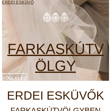
ERDEI ESKÜVŐ
FARKASKÚTV
ÖLGY
FOGLALÁS
ERDEI ESKÜVŐK
FARKASKÚTVÖLGYBEN