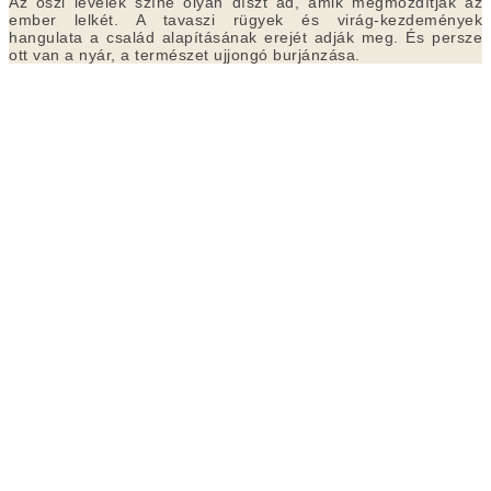
Az őszi levelek színe olyan díszt ad, amik megmozdítják az
ember lelkét. A tavaszi rügyek és virág-kezdemények
hangulata a család alapításának erejét adják meg. És persze
ott van a nyár, a természet ujjongó burjánzása.