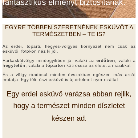
fantasztikus élményt biztosítanak.
EGYRE TÖBBEN SZERETNÉNEK ESKÜVŐT A
TERMÉSZETBEN – TE IS?
Az erdei, tóparti, hegyes-völgyes környezet nem csak az
esküvői fotókon néz ki jól.
Farkaskútvölgy mindegyikben jó: valaki az
erdőben
, valaki a
hegytetőn
, valaki a
tóparton
köti össze az életét a másikkal.
És a völgy ráadásul minden évszakban egészen más arcát
mutatja. Egy téli, őszi esküvő is új értelmet nyer ezáltal.
Egy erdei esküvő varázsa abban rejlik,
hogy a természet minden díszletet
készen ad.