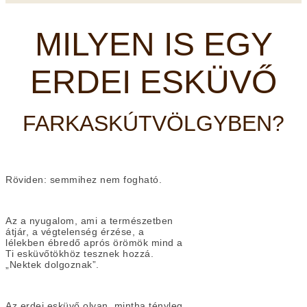
MILYEN IS EGY
ERDEI ESKÜVŐ
FARKASKÚTVÖLGYBEN?
Röviden: semmihez nem fogható.
Az a nyugalom, ami a természetben
átjár, a végtelenség érzése, a
lélekben ébredő aprós örömök mind a
Ti esküvőtökhöz tesznek hozzá.
„Nektek dolgoznak”.
Az erdei esküvő olyan, mintha tényleg