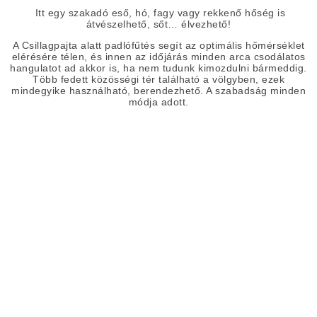
Itt egy szakadó eső, hó, fagy vagy rekkenő hőség is
átvészelhető, sőt… élvezhető!
A Csillagpajta alatt padlófűtés segít az optimális hőmérséklet
elérésére télen, és innen az időjárás minden arca csodálatos
hangulatot ad akkor is, ha nem tudunk kimozdulni bármeddig.
Több fedett közösségi tér található a völgyben, ezek
mindegyike használható, berendezhető. A szabadság minden
módja adott.