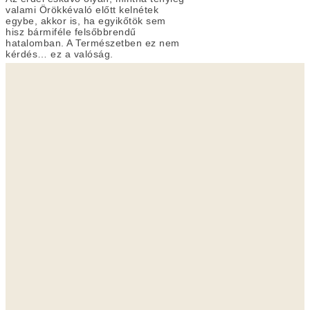
valami Örökkévaló előtt kelnétek
egybe, akkor is, ha egyikőtök sem
hisz bármiféle felsőbbrendű
hatalomban. A Természetben ez nem
kérdés… ez a valóság.