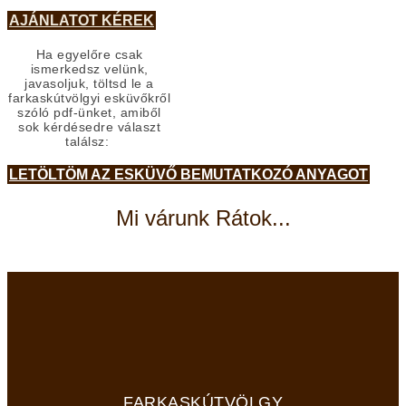
AJÁNLATOT KÉREK
Ha egyelőre csak
ismerkedsz velünk,
javasoljuk, töltsd le a
farkaskútvölgyi esküvőkről
szóló pdf-ünket, amiből
sok kérdésedre választ
találsz:
LETÖLTÖM AZ ESKÜVŐ BEMUTATKOZÓ ANYAGOT
Mi várunk Rátok...
FARKASKÚTVÖLGY