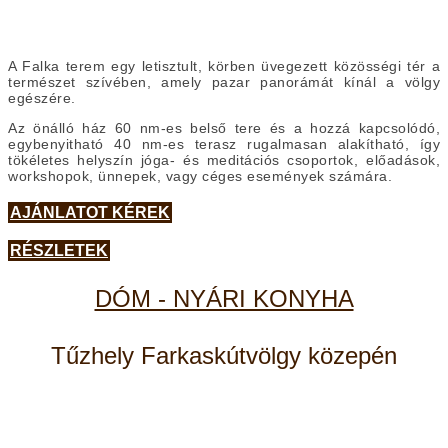
A Falka terem egy letisztult, körben üvegezett közösségi tér a
természet szívében, amely pazar panorámát kínál a völgy
egészére.
Az önálló ház 60 nm-es belső tere és a hozzá kapcsolódó,
egybenyitható 40 nm-es terasz rugalmasan alakítható, így
tökéletes helyszín jóga- és meditációs csoportok, előadások,
workshopok, ünnepek, vagy céges események számára.
AJÁNLATOT KÉREK
RÉSZLETEK
DÓM - NYÁRI KONYHA
Tűzhely Farkaskútvölgy közepén