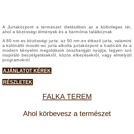
A Jurtaközpont a természet ölelésében az a különleges tér,
ahol a közösségi élmények és a harmónia találkoznak.
A 80 nm-es közösségi jurta, az 50 nm-es étkező jurta, valamint
a különálló mosdó-wc jurta alkotta jurtaközpont a tradíciók és a
modern kényelmi megoldások összhangját nyújtja, legyen szó
inspiráló beszélgetésekről, közös étkezésekről, vagy elmélyült
programokról.
AJÁNLATOT KÉREK
RÉSZLETEK
FALKA TEREM
Ahol körbevesz a természet