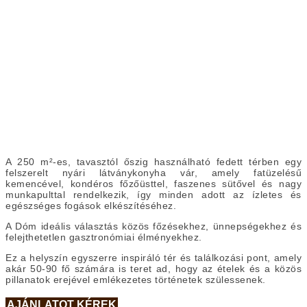
A 250 m²-es, tavasztól őszig használható fedett térben egy
felszerelt nyári látványkonyha vár, amely fatüzelésű
kemencével, kondéros főzőüsttel, faszenes sütővel és nagy
munkapulttal rendelkezik, így minden adott az ízletes és
egészséges fogások elkészítéséhez.
A Dóm ideális választás közös főzésekhez, ünnepségekhez és
felejthetetlen gasztronómiai élményekhez.
Ez a helyszín egyszerre inspiráló tér és találkozási pont, amely
akár 50-90 fő számára is teret ad, hogy az ételek és a közös
pillanatok erejével emlékezetes történetek szülessenek.
AJÁNLATOT KÉREK