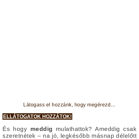
Látogass el hozzánk, hogy megérezd…
ELLÁTOGATOK HOZZÁTOK!
És hogy
meddig
mulathattok? Ameddig csak
szeretnétek – na jó, legkésőbb másnap délelőtt