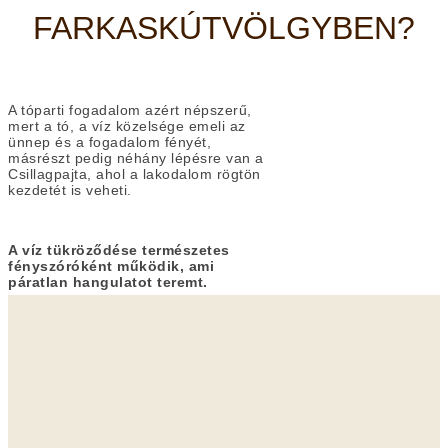
FARKASKÚTVÖLGYBEN?
A tóparti fogadalom azért népszerű,
mert a tó, a víz közelsége emeli az
ünnep és a fogadalom fényét,
másrészt pedig néhány lépésre van a
Csillagpajta, ahol a lakodalom rögtön
kezdetét is veheti.
A víz tükröződése természetes
fényszóróként működik, ami
páratlan hangulatot teremt.