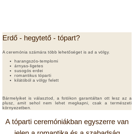
Erdő - hegytető - tópart?
A ceremónia számára több lehetőséget is ad a völgy.
harangszós-templomi
árnyas-ligetes
susogós erdei
romantikus tóparti
kilátóból a völgy felett
Bármelyiket is választod, a fotókon garantáltan ott lesz az a
plusz, amit sehol nem lehet megkapni, csak a természeti
környezetben.
A tóparti ceremóniákban egyszerre van
jelen a romantika és a szabadság