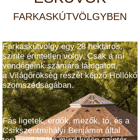
FARKASKÚTVÖLGYBEN
Farkaskútvölgy egy 28 hektáros,
szinte
érintetlen
völgy. Csak a mi
vendégeink számára látogatott,
a
Világörökség részét képző Hollókő
szomszédságában.
Fás ligetek, erdők, mezők, tó, és a
Csíkszentmihályi Benjámin által