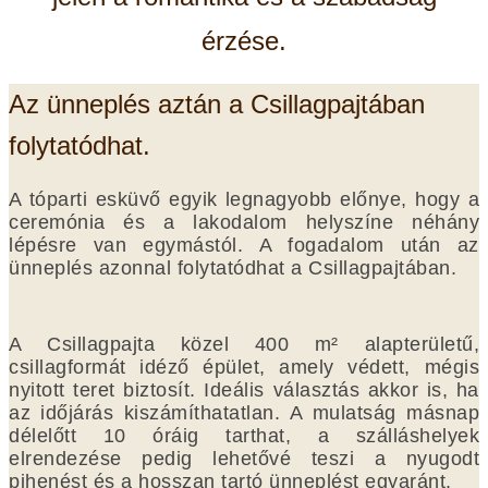
érzése.
Az ünneplés aztán a Csillagpajtában
folytatódhat.
A tóparti esküvő egyik legnagyobb előnye, hogy a
ceremónia és a lakodalom helyszíne néhány
lépésre van egymástól. A fogadalom után az
ünneplés azonnal folytatódhat a Csillagpajtában.
A Csillagpajta közel 400 m² alapterületű,
csillagformát idéző épület, amely védett, mégis
nyitott teret biztosít. Ideális választás akkor is, ha
az időjárás kiszámíthatatlan. A mulatság másnap
délelőtt 10 óráig tarthat, a szálláshelyek
elrendezése pedig lehetővé teszi a nyugodt
pihenést és a hosszan tartó ünneplést egyaránt.