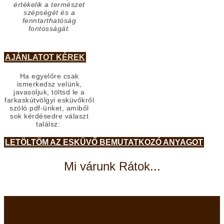
értékelik a természet
szépségét és a
fenntarthatóság
fontosságát.
AJÁNLATOT KÉREK
Ha egyelőre csak
ismerkedsz velünk,
javasoljuk, töltsd le a
farkaskútvölgyi esküvőkről
szóló pdf-ünket, amiből
sok kérdésedre választ
találsz:
LETÖLTÖM AZ ESKÜVŐ BEMUTATKOZÓ ANYAGOT
Mi várunk Rátok...