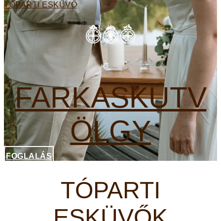
TÓPARTI ESKÜVŐ
FARKASKÚTV
ÖLGY
FOGLALÁS
TÓPARTI
ESKÜVŐK