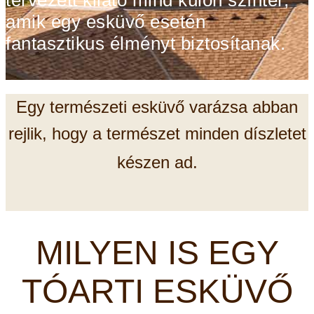
tervezett kilátó mind külön színtér,
amik egy esküvő esetén
fantasztikus élményt biztosítanak.
Egy természeti esküvő varázsa abban
rejlik, hogy a természet minden díszletet
készen ad.
MILYEN IS EGY
TÓARTI ESKÜVŐ