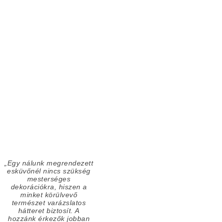
„Egy nálunk megrendezett
esküvőnél nincs szükség
mesterséges
dekorációkra, hiszen a
minket körülvevő
természet varázslatos
hátteret biztosít. A
hozzánk érkezők jobban