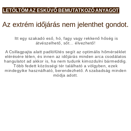
LETÖLTÖM AZ ESKÜVŐ BEMUTATKOZÓ ANYAGOT
Az extrém időjárás nem jelenthet gondot.
Itt egy szakadó eső, hó, fagy vagy rekkenő hőség is
átvészelhető, sőt… élvezhető!
A Csillagpajta alatt padlófűtés segít az optimális hőmérséklet
elérésére télen, és innen az időjárás minden arca csodálatos
hangulatot ad akkor is, ha nem tudunk kimozdulni bármeddig.
Több fedett közösségi tér található a völgyben, ezek
mindegyike használható, berendezhető. A szabadság minden
módja adott.