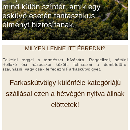
mind külön színtér, amik egy
esküvő esetén fantasztikus
élményt biztosítanak.
MILYEN LENNE ITT ÉBREDNI?
Felkelni reggel a természet hívására. Reggelizni, sétálni
Hollókő ősi házacskái között, felmászni a dombtetőre,
szaunázni, vagy csak felfedezni Farkaskútvölgyet.
Farkaskútvölgy különféle kategóriájú
szállásai ezen a hétvégén nyitva állnak
előttetek!