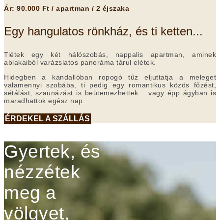
Ár: 90.000 Ft / apartman / 2 éjszaka
Egy hangulatos rönkház, és ti ketten...
Tiétek egy két hálószobás, nappalis apartman, aminek
ablakaiból varázslatos panoráma tárul elétek.
Hidegben a kandallóban ropogó tűz eljuttatja a meleget
valamennyi szobába, ti pedig egy romantikus közös főzést,
sétálást, szaunázást is beütemezhettek… vagy épp ágyban is
maradhattok egész nap.
ÉRDEKEL A SZÁLLÁS
Gyertek, és
nézzétek
meg a
völgyet,