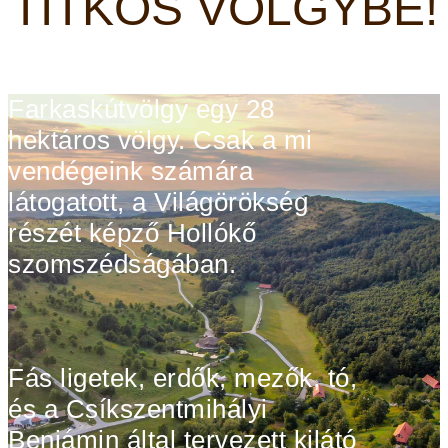
TITKOS VÖLGYBE!
Farkaskútvölgy egy 28
hektáros
völgy. Csak a mi
vendégeink számára
látogatott, a
Világörökség
részét képző Hollókő
szomszédságában.
Fás ligetek, erdők, mezők, tó,
és a Csíkszentmihályi
Benjámin által tervezett kilátó