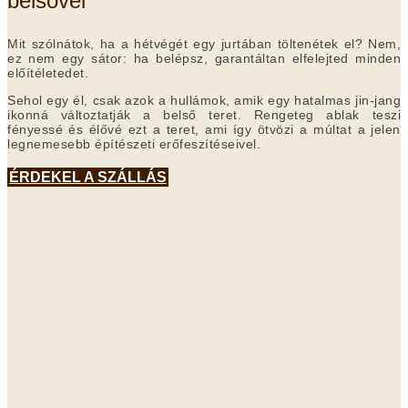
belsővel
Mit szólnátok, ha a hétvégét egy jurtában töltenétek el? Nem,
ez nem egy sátor: ha belépsz, garantáltan elfelejted minden
előítéletedet.
Sehol egy él, csak azok a hullámok, amik egy hatalmas jin-jang
ikonná változtatják a belső teret. Rengeteg ablak teszi
fényessé és élővé ezt a teret, ami így ötvözi a múltat a jelen
legnemesebb építészeti erőfeszítéseivel.
ÉRDEKEL A SZÁLLÁS