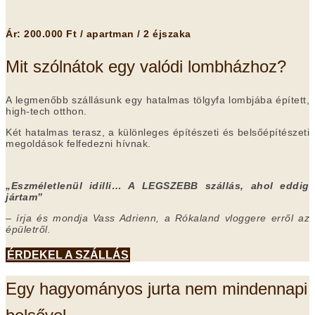
Ár: 200.000 Ft / apartman / 2 éjszaka
Mit szólnátok egy valódi lombházhoz?
A legmenőbb szállásunk egy hatalmas tölgyfa lombjába épített,
high-tech otthon.
Két hatalmas terasz, a különleges építészeti és belsőépítészeti
megoldások felfedezni hívnak.
„Eszméletlenül idilli… A LEGSZEBB szállás, ahol eddig
jártam”
– írja és mondja Vass Adrienn, a Rókaland vloggere erről az
épületről.
ÉRDEKEL A SZÁLLÁS
Egy hagyományos jurta nem mindennapi