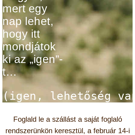
mert egy
nap lehet,
hogy itt
mondjátok
ki az „igen”-
t…
(igen, lehetőség va
Foglald le a szállást a saját foglaló
rendszerünkön keresztül, a február 14-i