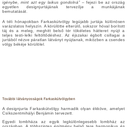
igénybe, mint azt egy laikus gondolná”
– fejezi be az ország
egyetlen designjurtájának tervezője a munkájának
bemutatását.
A téli hónapokban Farkaskútvölgy legújabb jurtája különösen
varázslatos helyszín. A körülötte elterülő, sokszor hóval borított
táj és a meleg, meghitt belső tér tökéletes hátteret nyújt a
teljes testi-lelki feltöltődéshez. Az éjszakai égbolt csillagai a
jurtából nézve páratlan látványt nyújtanak, miközben a csendes
völgy békéje körülölel.
További látványosságok Farkaskútvölgyben
A designjurta Farkaskútvölgy harmadik olyan ékköve, amelyet
Csíkszentmihályi Benjámin tervezett.
Egyedi lombháza az egyik legkülönlegesebb lombház az
országban. A többszintes építmény belső tere harmonikus és