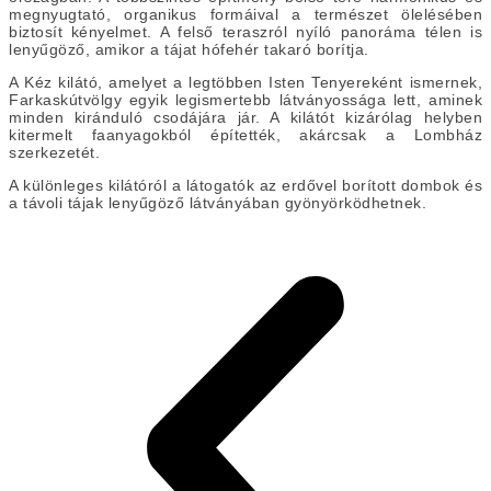
megnyugtató, organikus formáival a természet ölelésében
biztosít kényelmet. A felső teraszról nyíló panoráma télen is
lenyűgöző, amikor a tájat hófehér takaró borítja.
A Kéz kilátó, amelyet a legtöbben Isten Tenyereként ismernek,
Farkaskútvölgy egyik legismertebb látványossága lett, aminek
minden kiránduló csodájára jár. A kilátót kizárólag helyben
kitermelt faanyagokból építették, akárcsak a Lombház
szerkezetét.
A különleges kilátóról a látogatók az erdővel borított dombok és
a távoli tájak lenyűgöző látványában gyönyörködhetnek.