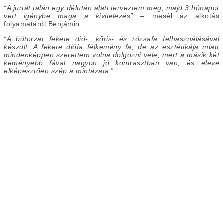
“A jurtát talán egy délután alatt terveztem meg, majd 3 hónapot
vett igénybe maga a kivitelezés”
– mesél az alkotás
folyamatáról Benjámin.
“A bútorzat fekete dió-, kőris- és rózsafa felhasználásával
készült. A fekete diófa félkemény fa, de az esztétikája miatt
mindenképpen szerettem volna dolgozni vele, mert a másik két
keményebb fával nagyon jó kontrasztban van, és eleve
elképesztően szép a mintázata.”