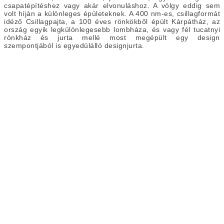
csapatépítéshez vagy akár elvonuláshoz. A völgy eddig sem
volt híján a különleges épületeknek. A 400 nm-es, csillagformát
idéző Csillagpajta, a 100 éves rönkökből épült Kárpátház, az
ország egyik legkülönlegesebb lombháza, és vagy fél tucatnyi
rönkház és jurta mellé most megépült egy design
szempontjából is egyedülálló designjurta.