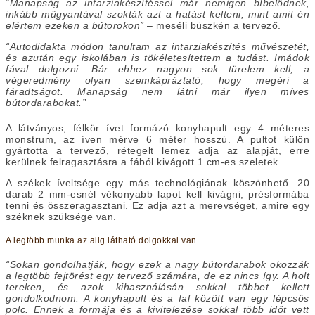
“Manapság az intarziakészítéssel már nemigen bíbelődnek,
inkább műgyantával szokták azt a hatást kelteni, mint amit én
elértem ezeken a bútorokon”
– meséli büszkén a tervező.
“Autodidakta módon tanultam az intarziakészítés művészetét,
és azután egy iskolában is tökéletesítettem a tudást. Imádok
fával dolgozni. Bár ehhez nagyon sok türelem kell, a
végeredmény olyan szemkápráztató, hogy megéri a
fáradtságot. Manapság nem látni már ilyen míves
bútordarabokat.”
A látványos, félkör ívet formázó konyhapult egy 4 méteres
monstrum, az íven mérve 6 méter hosszú. A pultot külön
gyártotta a tervező, rétegelt lemez adja az alapját, erre
kerülnek felragasztásra a fából kivágott 1 cm-es szeletek.
A székek íveltsége egy más technológiának köszönhető. 20
darab 2 mm-esnél vékonyabb lapot kell kivágni, présformába
tenni és összeragasztani. Ez adja azt a merevséget, amire egy
széknek szüksége van.
A legtöbb munka az alig látható dolgokkal van
“Sokan gondolhatják, hogy ezek a nagy bútordarabok okozzák
a legtöbb fejtörést egy tervező számára, de ez nincs így. A holt
tereken, és azok kihasználásán sokkal többet kellett
gondolkodnom. A konyhapult és a fal között van egy lépcsős
polc. Ennek a formája és a kivitelezése sokkal több időt vett