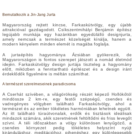
Bemutatkozik a Jin-Jang Jurta
Magyarország rejtett kincse, Farkaskútvölgy, egy újabb
attrakcióval gazdagodott. Csíkszentmihályi Benjámin építész
legújabb munkája egy hazánkban egyedülálló designjurta,
amely nemcsak a természet közelségét kínálja, hanem a
modern kényelem minden elemét is magába foglalja.
A jurtaépítés hagyománya Ázsiában gyökerezik, de
Magyarországon is fontos szerepet játszott a nomád életmód
idején. Farkaskútvölgy design jurtája tiszteleg a hagyomány
előtt, miközben a fenntartható építészet és a design iránt
érdeklődők figyelmére is méltán számíthat.
A természet szerelmeseinek paradicsoma
A Cserhát szívében, a világörökség részét képező Hollókőtól
mindössze 2 km-re, egy festői szépségű, csendes és
vadregényes völgyben található Farkaskútvölgy, ahol a
természet és az ember tökéletes harmóniában lehetnek együtt.
Az itt található túraútvonalak, erdők és tisztások ideálisak
mindazok számára, akik szeretnének feltöltődni és friss levegőt
szívni. A téli időszakban a völgy különösen lenyűgöző, a
csendes környezet pedig tökéletes helyszínt nyújt
kiránduláshoz, meditációhoz, pihenéshez, egy különlegesebb