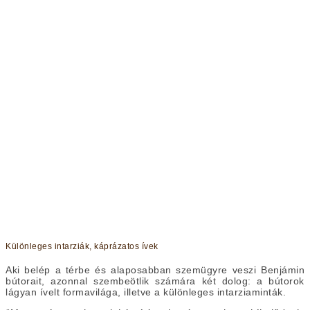
Különleges intarziák, káprázatos ívek
Aki belép a térbe és alaposabban szemügyre veszi Benjámin
bútorait, azonnal szembeötlik számára két dolog: a bútorok
lágyan ívelt formavilága, illetve a különleges intarziaminták.