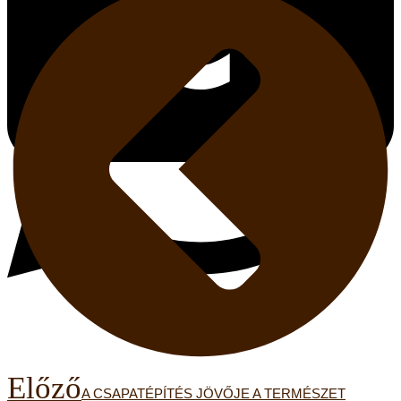
Előző
A CSAPATÉPÍTÉS JÖVŐJE A TERMÉSZET