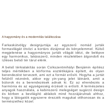
A hagyomány és a modernitás találkozása
Farkaskútvölgy designjurtája az egyszerű nomád jurták
formavilágát ötvözi a kortárs dizájnnal és kényelemmel. Külső
megjelenése a hagyományos jurták világát idézi, de belépve
egy harmonikus, lakásszerű, minden részletében átgondolt és
ízléses belső tér tárul elénk.
A belső térkialakítás során Csíkszentmihályi Benjámin építész
teljes mértékben a körforma esztétikájára épített, és olyan
berendezést tervezett, ami ezt a formát erősíti. Hogyha a jurtát
felülről néznénk, akkor egy yin-yang jelet látnánk, amit a
bútorok és a berendezések adnak ki. Ez az elrendezés a
harmónia és az egységesség érzését is erősíti. A természetes
anyagok használata, a kabinszerű melegséget sugárzó design
és körben a bevilágító ablakok mind hozzájárulnak ahhoz,
hogy a látogatók egyszerre érezzék magukat otthonosan és a
természethez közel.