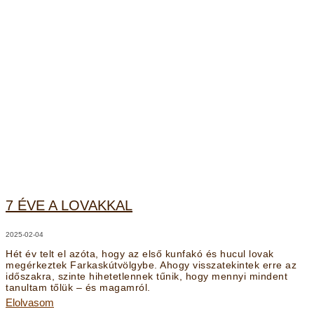
7 ÉVE A LOVAKKAL
2025-02-04
Hét év telt el azóta, hogy az első kunfakó és hucul lovak
megérkeztek Farkaskútvölgybe. Ahogy visszatekintek erre az
időszakra, szinte hihetetlennek tűnik, hogy mennyi mindent
tanultam tőlük – és magamról.
Elolvasom