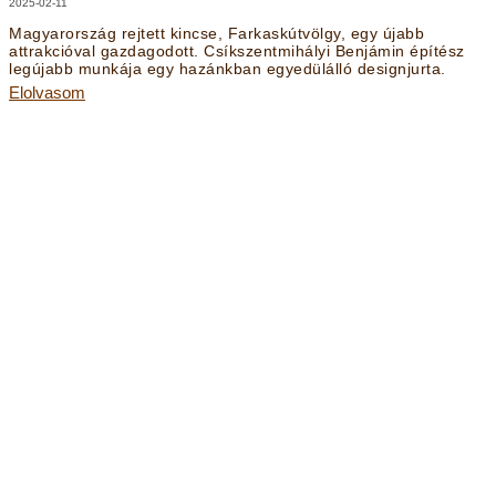
2025-02-11
Magyarország rejtett kincse, Farkaskútvölgy, egy újabb
attrakcióval gazdagodott. Csíkszentmihályi Benjámin építész
legújabb munkája egy hazánkban egyedülálló designjurta.
Elolvasom